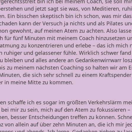
gerechtsstreit bin ich bei meinem Coach, sie soll mir
berstehen und jetzt sagt sie was, von Meditieren, ruh
. Ein bisschen skeptisch bin ich schon, was mir das
schaden kann der Versuch ja nichts und als Pilates u
chon gewohnt, auf meinen Atem zu achten. Also lasse
h für fünf Minuten mit meinem Coach hinzusetzen u
atmung zu konzentrieren und erlebe – das ich mich n
ruhiger und gelassener fühle. Wirklich schwer fand 
 bleiben und alles andere an Gedankenwirrwarr losz
bis zu meinem nächsten Coaching so halten wir am 
Minuten, die sich sehr schnell zu einem Kraftspender
r in meine Mitte zu kommen.
n schaffe ich es sogar im größten Verkehrslärm me
 bei mir zu sein, mich auf den Atem zu fokussieren 
en, besser Entscheidungen treffen zu können. Schne
z von allein auf über zehn Minuten an, die ich mir 
rgens und abends. Ich lerne, Gedanken ziehen zu la