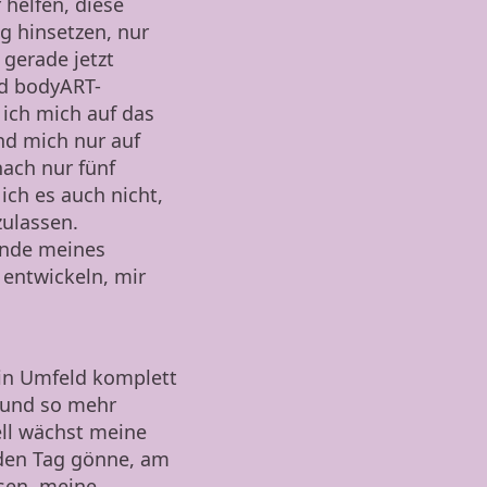
 helfen, diese
ig hinsetzen, nur
 gerade jetzt
nd bodyART-
 ich mich auf das
nd mich nur auf
ach nur fünf
ich es auch nicht,
ulassen.
Ende meines
 entwickeln, mir
in Umfeld komplett
– und so mehr
ll wächst meine
jeden Tag gönne, am
ssen, meine