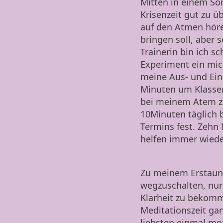
Mitten in einem Sor
Krisenzeit gut zu ü
auf den Atmen hören
bringen soll, aber 
Trainerin bin ich s
Experiment ein mic
meine Aus- und Ein
Minuten um Klassen 
bei meinem Atem zu
10Minuten täglich 
Termins fest. Zehn 
helfen immer wiede
Zu meinem Erstaune
wegzuschalten, nur
Klarheit zu bekomm
Meditationszeit gan
liebsten einmal mo