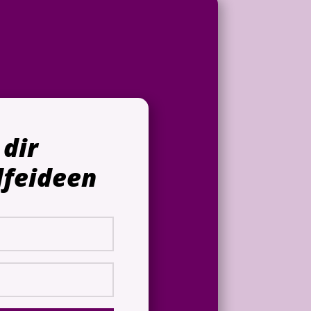
dir
lfeideen