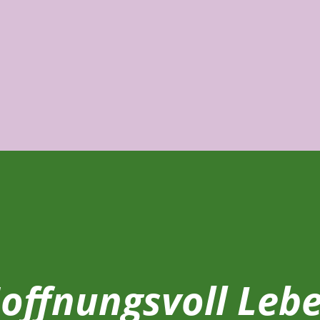
!
offnungsvoll Leb